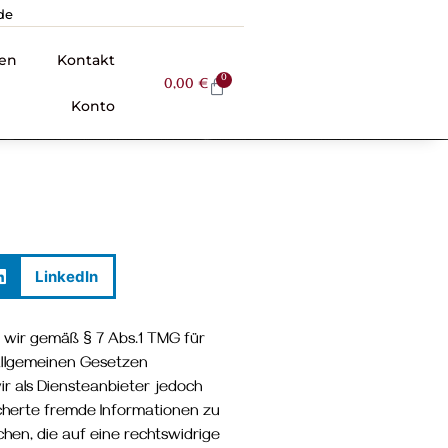
de
en
Kontakt
0
0,00
€
Konto
LinkedIn
d wir gemäß § 7 Abs.1 TMG für
 allgemeinen Gesetzen
ir als Diensteanbieter jedoch
icherte fremde Informationen zu
en, die auf eine rechtswidrige